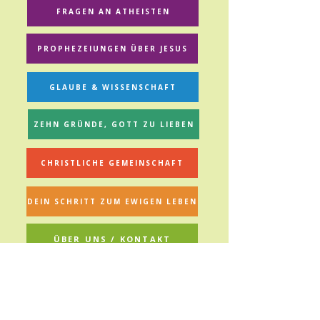
FRAGEN AN ATHEISTEN
PROPHEZEIUNGEN ÜBER JESUS
GLAUBE & WISSENSCHAFT
ZEHN GRÜNDE, GOTT ZU LIEBEN
CHRISTLICHE GEMEINSCHAFT
DEIN SCHRITT ZUM EWIGEN LEBEN
ÜBER UNS / KONTAKT