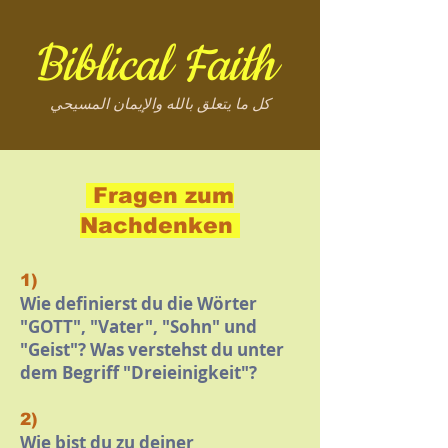
Biblical Faith
كل ما يتعلق بالله والإيمان المسيحي
Fragen zum
Nachdenken
1)
Wie definierst du die Wörter
"GOTT", "Vater", "Sohn" und
"Geist"? Was verstehst du unter
dem Begriff "Dreieinigkeit"?
2)
Wie bist du zu deiner