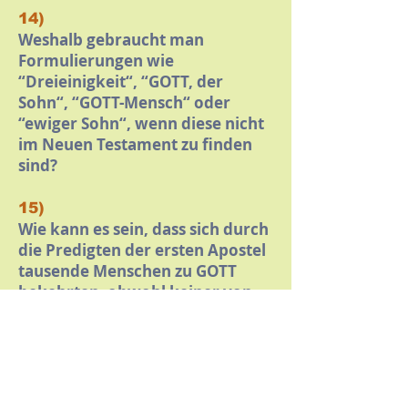
14)
Weshalb gebraucht man
Formulierungen wie
“Dreieinigkeit“, “GOTT, der
Sohn“, “GOTT-Mensch“ oder
“ewiger Sohn“, wenn diese nicht
im Neuen Testament zu finden
sind?
15)
Wie kann es sein, dass sich durch
die Predigten der ersten Apostel
tausende Menschen zu GOTT
bekehrten, obwohl keiner von
ihnen Jesus als GOTT
verkündete?
16)
Wo steht in der Bibel, dass Jesus